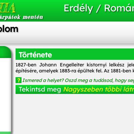
IA
Erdély / Romá
árpátok mentén
plom
Története
1827-ben Johann Engelleiter kistornyi lelkész j
építésére, amelyek 1883-ra épültek fel. Az 1881-ben
?
Ismered a helyet? Oszd meg a tudásod, hogy seg
Tekintsd meg
Nagyszeben többi látn