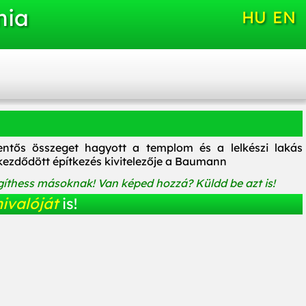
nia
HU
EN
elentős összeget hagyott a templom és a lelkészi lakás
 kezdődött építkezés kivitelezője a Baumann
íthess másoknak! Van képed hozzá? Küldd be azt is!
ivalóját
is!