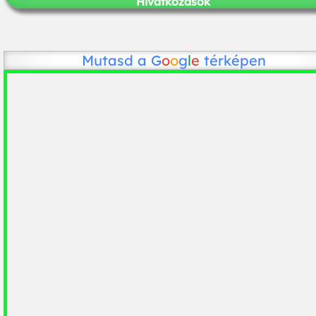
Hivatkozások
Mutasd a
G
o
o
g
l
e
térképen