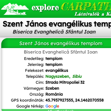
CARPATH
explore
Látnivalók a K
Szent János evangélikus tem
Biserica Evanghelică Sfântul Ioan
Szent János evangélikus templom
Biserica Evanghelică Sfântul Ioan
Cezar Suceveanu
,
CC BY-SA 3.0
, via Wikimedia Commons
Eredetileg:
templom
Jelenleg:
templom
Felekezet:
evangélikus
Település:
Nagyszeben,
Sibiu
Cím:
Strada Mitropoliei 32
Vármegye:
Szeben
Ország:
Románia
GPS koordináták:
45.7937927555, 24.1462070558
Google térkép:
G
o
o
g
l
e