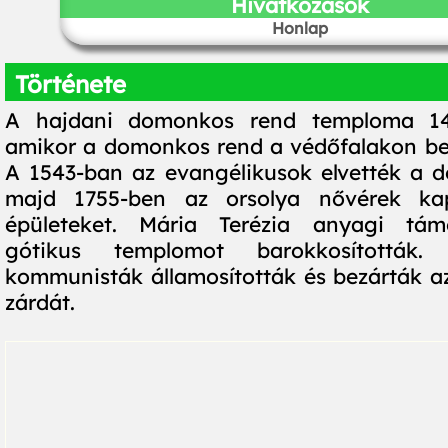
Hivatkozások
Honlap
Története
A hajdani domonkos rend temploma 147
amikor a domonkos rend a védőfalakon belü
A 1543-ban az evangélikusok elvették a 
majd 1755-ben az orsolya nővérek k
épületeket. Mária Terézia anyagi tám
gótikus templomot barokkosították
kommunisták államosították és bezárták az
zárdát.