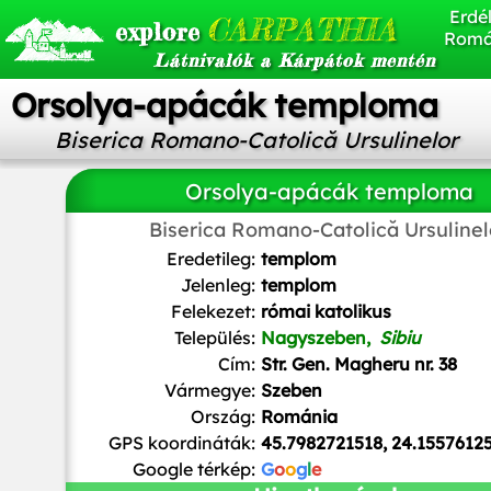
Erdél
CARPATHIA
explore
Romá
Látnivalók a Kárpátok mentén
Orsolya-apácák temploma
Biserica Romano-Catolică Ursulinelor
Orsolya-apácák temploma
Biserica Romano-Catolică Ursulinel
Cezar Suceveanu
,
CC BY-SA 3.0 RO
, via Wikimedia Co
Eredetileg:
templom
Jelenleg:
templom
Felekezet:
római katolikus
Település:
Nagyszeben,
Sibiu
Cím:
Str. Gen. Magheru nr. 38
Vármegye:
Szeben
Ország:
Románia
GPS koordináták:
45.7982721518, 24.1557612
Google térkép:
G
o
o
g
l
e