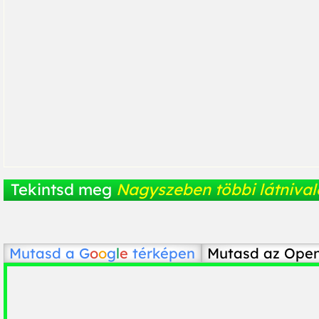
Tekintsd meg
Nagyszeben többi látnival
Mutasd a
G
o
o
g
l
e
térképen
Mutasd az Ope