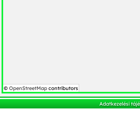
©
OpenStreetMap
contributors
Adatkezelési táj