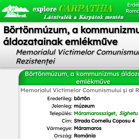
Erdél
CARPATHIA
explore
Romá
Látnivalók a Kárpátok mentén
Börtönmúzum, a kommunizm
áldozatainak emlékműve
Memorialul Victimelor Comunismulu
Rezistenței
Börtönmúzum, a kommunizmus áldoz
emlékműve
Memorialul Victimelor Comunismului și al R
Sunion at Hungarian Wikipedia
,
CC BY-SA 2.5
, via Wikimedi
Eredetileg:
börtön
Jelenleg:
múzeum
Település:
Máramarossziget,
Sighetu
Cím:
Strada Corneliu Coposu 4
Vármegye:
Máramaros
Ország:
Románia