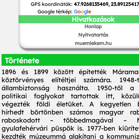
GPS koordináták:
47.9268135469, 23.8912541
Google térkép:
G
o
o
g
l
e
Hivatkozások
Honlap
Nyitvatartás
muemlekem.hu
Története
1896 és 1899 között építették Márama
köztörvényes elítéltjei számára. 194
állambiztonság használta. 1950-től a
politikai foglyokat tartottak itt, közü
végezték földi életüket. A kegyetlen 
hírhedt börtönben számos magyar rabo
raboskodott – többedmagával – 
gyulafehérvári püspök is. 1977-ben kiüríte
kezdték múzeummá alakítani a kommuniz