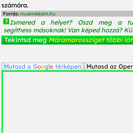
számára.
Forrás:
muemlekem.hu
?
Ismered a helyet? Oszd meg a tu
segíthess másoknak! Van képed hozzá? Küld
Tekintsd meg
Máramarossziget többi lát
Mutasd a
G
o
o
g
l
e
térképen
Mutasd az Ope