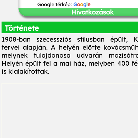
Google térkép:
G
o
o
g
l
e
Hivatkozások
Története
1908-ban szecessziós stílusban épült, 
tervei alapján. A helyén előtte kovácsmű
melynek tulajdonosa udvarán mozisátrat 
Helyén épült fel a mai ház, melyben 400 fé
is kialakítottak.