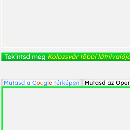
Tekintsd meg
Kolozsvár többi látnivalój
Mutasd a
G
o
o
g
l
e
térképen
Mutasd az Ope