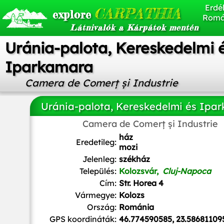
Erdél
CARPATHIA
explore
Romá
Látnivalók a Kárpátok mentén
Uránia-palota, Kereskedelmi 
Iparkamara
Camera de Comerț și Industrie
Uránia-palota, Kereskedelmi és Ipa
Camera de Comerț și Industrie
Ana Maria Catalina
,
CC BY-SA 3.0
, via Wikimedia Com
ház
Eredetileg:
mozi
Jelenleg:
székház
Település:
Kolozsvár,
Cluj-Napoca
Cím:
Str. Horea 4
Vármegye:
Kolozs
Ország:
Románia
GPS koordináták:
46.774590585, 23.58681109