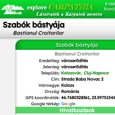
Erdél
CARPATHIA
explore
Romá
Látnivalók a Kárpátok mentén
Szabók bástyája
Bastionul Croitorilor
Szabók bástyája
Bastionul Croitorilor
Christo
,
CC BY-SA 4.0
, via Wikimedia Commons
Eredetileg:
városerődítés
Jelenleg:
városerődítés
Település:
Kolozsvár,
Cluj-Napoca
Cím:
Strada Baba Novac 2
Vármegye:
Kolozs
Ország:
Románia
GPS koordináták:
46.7680328361, 23.5975154
Google térkép:
G
o
o
g
l
e
Hivatkozások