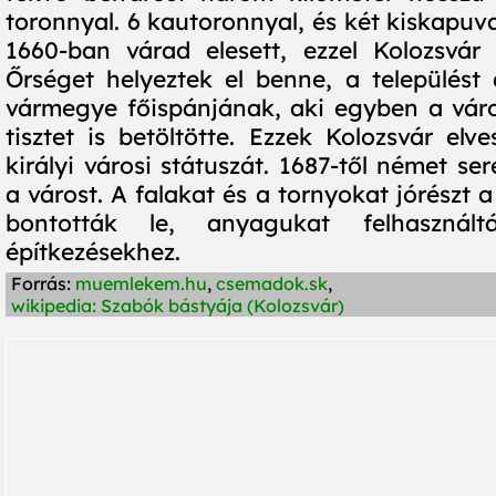
toronnyal. 6 kautoronnyal, és két kiskapuva
1660-ban várad elesett, ezzel Kolozsvár 
Őrséget helyeztek el benne, a települést 
vármegye főispánjának, aki egyben a váro
tisztet is betöltötte. Ezzek Kolozsvár elv
királyi városi státuszát. 1687-től német se
a várost. A falakat és a tornyokat jórészt 
bontották le, anyagukat felhasznál
építkezésekhez.
Forrás:
muemlekem.hu
,
csemadok.sk
,
wikipedia: Szabók bástyája (Kolozsvár)