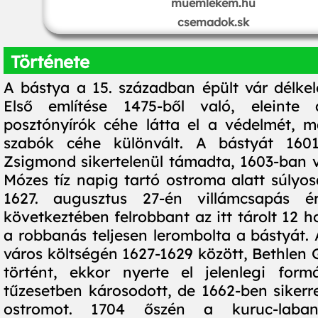
muemlekem.hu
csemadok.sk
Története
A bástya a 15. században épült vár délkele
Első említése 1475-ből való, eleinte
posztónyírók céhe látta el a védelmét, m
szabók céhe különvált. A bástyát 160
Zsigmond sikertelenül támadta, 1603-ban v
Mózes tíz napig tartó ostroma alatt súlyos
1627. augusztus 27-én villámcsapás é
következtében felrobbant az itt tárolt 12 
a robbanás teljesen lerombolta a bástyát. 
város költségén 1627-1629 között, Bethlen 
történt, ekkor nyerte el jelenlegi form
tűzesetben károsodott, de 1662-ben sikerre
ostromot. 1704 őszén a kuruc-laba