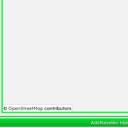
©
OpenStreetMap
contributors
Adatkezelési táj