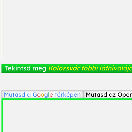
Tekintsd meg
Kolozsvár többi látnivalój
Mutasd a
G
o
o
g
l
e
térképen
Mutasd az Ope