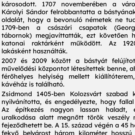
károsodott. 1707 novemberében a váro
Károlyi Sándor felrobbantatta a bástyának 
oldalát, hogy a bevonuló németek ne tud
1709-ben a császári csapatok (Geor
tábornok) megjavíttatták, ezt követően 
katonai raktárként működött. Az 192
lakásként használták.
2007 és 2009 között a bástyát felújítot
művelődési központot létesítettek benne, a
férőhelyes helyiség mellett kiállítótere
kávéház is található.
Zsidmond 1405-ben Kolozsvárt szabad ki
nyilvánította, és engedélyezte, hogy falla
Az építkezés nagyon lassan haladt,
uralkodása alatt megnőtt török veszély 
fejeződhetett be. A 15. század végén a 45 h
fekvő belvárost három kilométer hosszú 