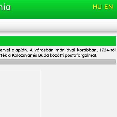
nia
HU
EN
ervei alapján. A városban már jóval korábban, 1724-től
tték a Kolozsvár és Buda közötti postaforgalmat.