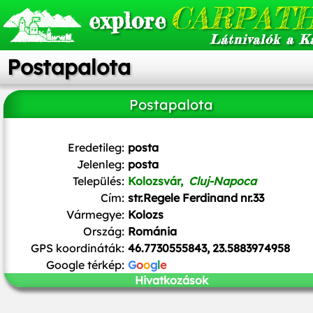
CARPATH
explore
Látnivalók a K
Postapalota
Postapalota
Attila Terbócs
,
CC BY-SA 3.0
, via Wikimedia Commons
Eredetileg:
posta
Jelenleg:
posta
Település:
Kolozsvár,
Cluj-Napoca
Cím:
str.Regele Ferdinand nr.33
Vármegye:
Kolozs
Ország:
Románia
GPS koordináták:
46.7730555843, 23.5883974958
Google térkép:
G
o
o
g
l
e
Hivatkozások