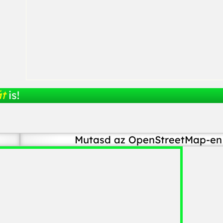
át
is!
Mutasd az OpenStreetMap-en