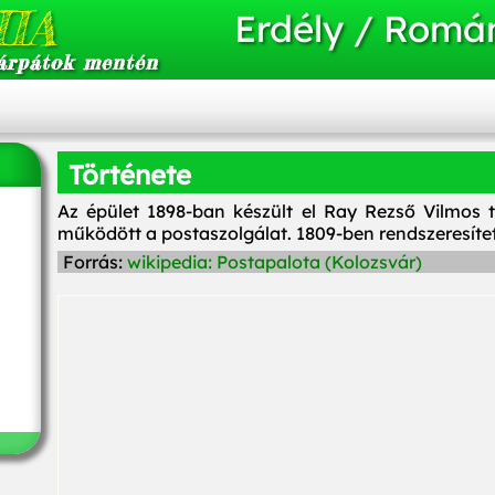
IA
Erdély / Romá
árpátok mentén
Története
Az épület 1898-ban készült el Ray Rezső Vilmos t
működött a postaszolgálat. 1809-ben rendszeresíte
Forrás:
wikipedia: Postapalota (Kolozsvár)