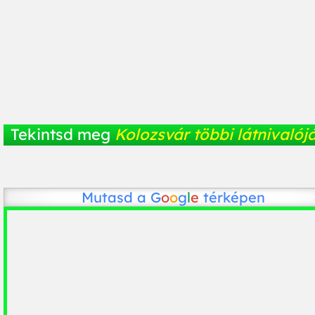
Tekintsd meg
Kolozsvár többi látnivalój
Mutasd a
G
o
o
g
l
e
térképen