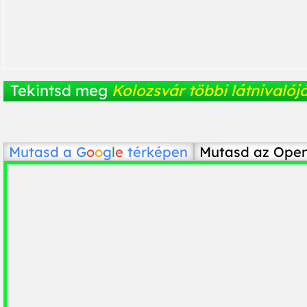
Tekintsd meg
Kolozsvár többi látnivalój
Mutasd a
G
o
o
g
l
e
térképen
Mutasd az Ope