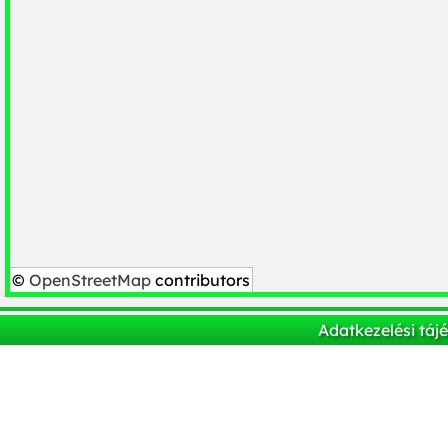
©
OpenStreetMap
contributors
Adatkezelési táj