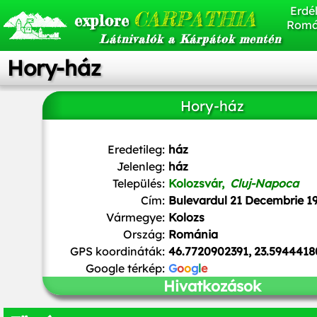
Erdél
CARPATHIA
explore
Romá
Látnivalók a Kárpátok mentén
Hory-ház
Hory-ház
Istvánka
,
CC BY-SA 3.0
, via Wikimedia Commons
Eredetileg:
ház
Jelenleg:
ház
Település:
Kolozsvár,
Cluj-Napoca
Cím:
Bulevardul 21 Decembrie 1
Vármegye:
Kolozs
Ország:
Románia
GPS koordináták:
46.7720902391, 23.594441
Google térkép:
G
o
o
g
l
e
Hivatkozások