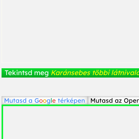
Tekintsd meg
Karánsebes többi látnivaló
Mutasd a
G
o
o
g
l
e
térképen
Mutasd az Ope