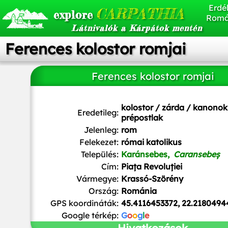
Erdél
CARPATHIA
explore
Romá
Látnivalók a Kárpátok mentén
Ferences kolostor romjai
Ferences kolostor romjai
Teacher cs
,
CC BY-SA 3.0 RO
, via Wikimedia Commo
kolostor / zárda / kanonok
Eredetileg:
prépostlak
Jelenleg:
rom
Felekezet:
római katolikus
Település:
Karánsebes,
Caransebeș
Cím:
Piața Revoluției
Vármegye:
Krassó-Szörény
Ország:
Románia
GPS koordináták:
45.4116453372, 22.2180494
Google térkép:
G
o
o
g
l
e