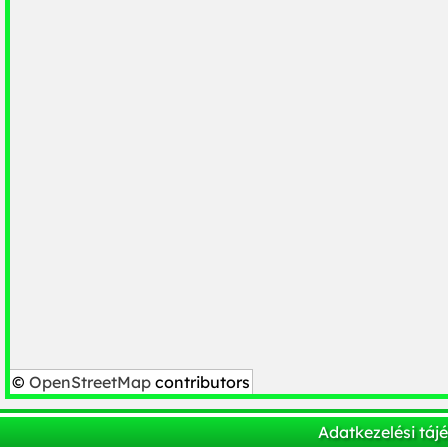
©
OpenStreetMap
contributors
Adatkezelési táj