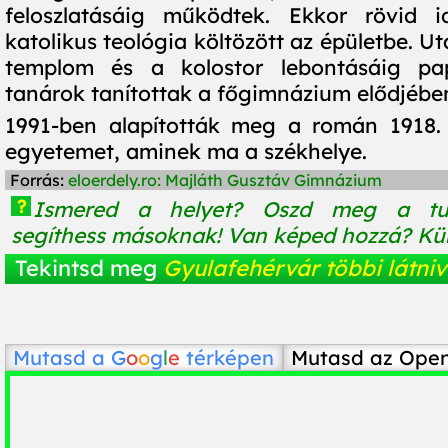
feloszlatásáig működtek. Ekkor rövid 
katolikus teológia költözött az épületbe. Ut
templom és a kolostor lebontásáig pa
tanárok tanítottak a főgimnázium elődjébe
1991-ben alapították meg a román 1918.
egyetemet, aminek ma a székhelye.
Forrás:
eloerdely.ro: Majláth Gusztáv Gimnázium
?
Ismered a helyet? Oszd meg a tu
segíthess másoknak! Van képed hozzá? Küld
Tekintsd meg
Gyulafehérvár többi látniv
Mutasd a
G
o
o
g
l
e
térképen
Mutasd az Ope