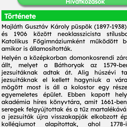
Hivatkozások
Története
Majláth Gusztáv Károly püspök (1897-1938) 
és 1906 között neoklasszicista stílu
Katolikus Főgimnáziumként működött b
amikor is államosították.
Helyén a középkorban domonkosrendi zár
állt, melyet a Báthoryak az 1579-ben
jezsuitáknak adtak át. Alig húszévi t
jezsuitáknak el kellett hagyniuk a vára
mögött most is áll a kolostor egy része
egyemeletes épület. Ebben kapott hel
akadémia híres könyvtára, amit 1661-ben
seregek felgyújtottak és a tűz martalékává
a jezsuiták újra visszakapják elkobzott ép
kollégiumot alapítottak, ahol 177