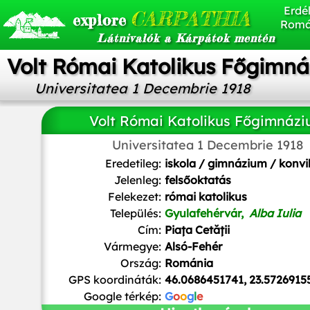
Erdél
CARPATHIA
explore
Romá
Látnivalók a Kárpátok mentén
Volt Római Katolikus Főgimn
Universitatea 1 Decembrie 1918
Volt Római Katolikus Főgimnáz
Universitatea 1 Decembrie 1918
Leontin l
,
CC BY-SA 4.0
, via Wikimedia Commons
Eredetileg:
iskola / gimnázium / konvi
Jelenleg:
felsőoktatás
Felekezet:
római katolikus
Település:
Gyulafehérvár,
Alba Iulia
Cím:
Piața Cetății
Vármegye:
Alsó-Fehér
Ország:
Románia
GPS koordináták:
46.0686451741, 23.5726915
Google térkép:
G
o
o
g
l
e