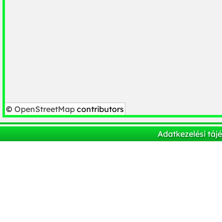
©
OpenStreetMap
contributors
Adatkezelési táj