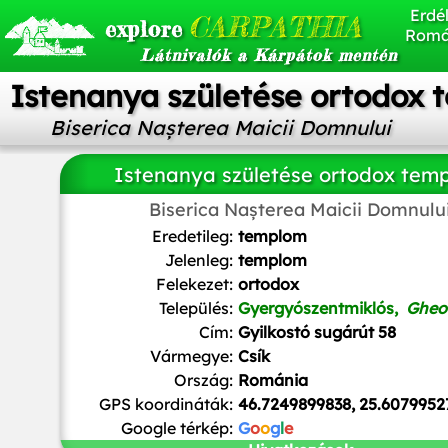
Erdél
CARPATHIA
explore
Romá
Látnivalók a Kárpátok mentén
Istenanya születése ortodox
Biserica Nașterea Maicii Domnului
Istenanya születése ortodox tem
Biserica Nașterea Maicii Domnulu
Eredetileg:
templom
Jelenleg:
templom
Felekezet:
ortodox
Település:
Gyergyószentmiklós,
Gheo
Cím:
Gyilkostó sugárút 58
Vármegye:
Csík
Ország:
Románia
GPS koordináták:
46.7249899838, 25.6079952
Google térkép:
G
o
o
g
l
e