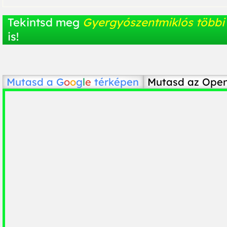
Tekintsd meg
Gyergyószentmiklós többi 
is!
Mutasd a
G
o
o
g
l
e
térképen
Mutasd az Ope