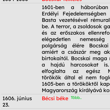
1604-1606
1601-ben a háborúban
Erdélyi Fejedelemségben 
Basta vezetésével rémura
be. A terror, a zsoldosok 
és az erőszakos ellenref
elégedetlen nemesség
polgárság élére Bocskai 
amiért a császár meg aka
birtokaitól. Bocskai maga m
a hajdú harcosokat is
elfoglalta az egész M
törökök által el nem fogla
1605-ben a törököktől kap
Magyarország királyává ko
1606. június
Bécsi béke
Több..
23.