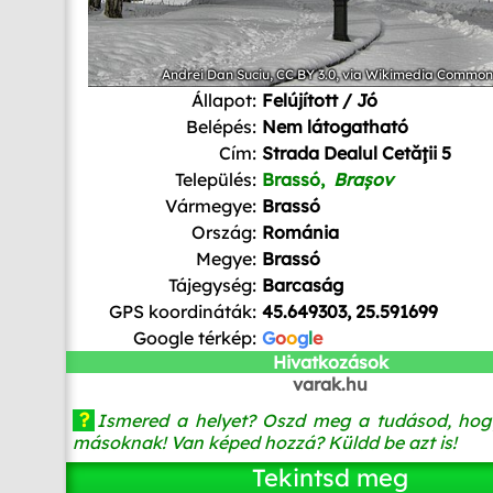
Andrei Dan Suciu
,
CC BY 3.0
, via Wikimedia Common
Állapot:
Felújított / Jó
Belépés:
Nem látogatható
Cím:
Strada Dealul Cetăţii 5
Település:
Brassó,
Brașov
Vármegye:
Brassó
Ország:
Románia
Megye:
Brassó
Tájegység:
Barcaság
GPS koordináták:
45.649303, 25.591699
Google térkép:
G
o
o
g
l
e
Hivatkozások
varak.hu
?
Ismered a helyet? Oszd meg a tudásod, hog
másoknak! Van képed hozzá? Küldd be azt is!
Tekintsd meg