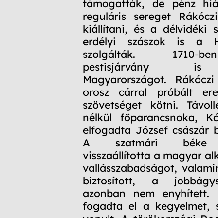
támogatták, de pénz hi
reguláris sereget Rákócz
kiállítani, és a délvidéki
erdélyi szászok is a H
szolgálták. 1710-b
pestisjárvány is
Magyarországot. Rákócz
orosz cárral próbált ere
szövetséget kötni. Távol
nélkül főparancsnoka, Ká
elfogadta József császár b
A szatmári béke f
visszaállította a magyar a
vallásszabadságot, valami
biztosított, a jobbágy
azonban nem enyhített.
fogadta el a kegyelmet, 