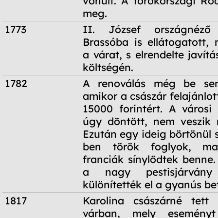
vonult. A törökországi Ro
meg.
1773
II. József országnéző
Brassóba is ellátogatott, 
a várat, s elrendelte javítá
költségén.
1782
A renoválás még be sem
amikor a császár felajánlo
15000 forintért. A városi
úgy döntött, nem veszik 
Ezután egy ideig börtönül s
ben török foglyok, ma
franciák sínylődtek benne.
a nagy pestisjárvány
különítették el a gyanús be
1817
Karolina császárné tett 
várban, mely eseményt