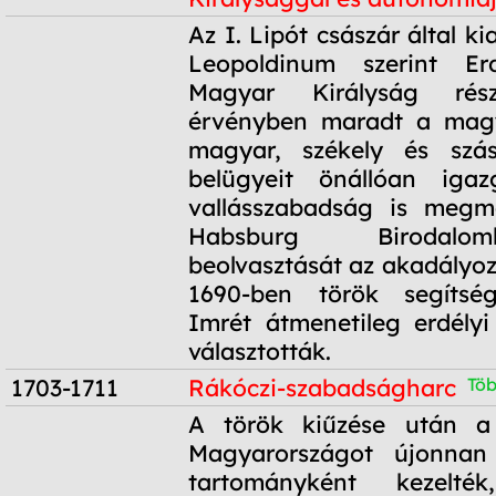
1690
Az I. Lipót császár által k
Leopoldinum szerint Er
Magyar Királyság rés
érvényben maradt a magy
magyar, székely és szá
belügyeit önállóan iga
vallásszabadság is megma
Habsburg Birodal
beolvasztását az akadályo
1690-ben török segítsé
Imrét átmenetileg erdély
választották.
1703-1711
Rákóczi-szabadságharc
Töb
1703-1711
A török kiűzése után a
Magyarországot újonnan
tartományként kezelt