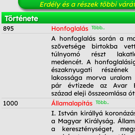
Erdély és a részek többi várá
Története
895
Honfoglalás
Több..
895
A honfoglalás során a ma
szövetsége birtokba ve
túlnyomó részt lakat
medencét. A honfoglalási
északnyugati részének
lakossága morva uralom a
pár évtizede az Avar B
század eleji összeomlása ót
1000
Államalapítás
Több..
1000
I. István királlyá koronázás
a Magyar Királyság. Államv
a kereszténységet, meg