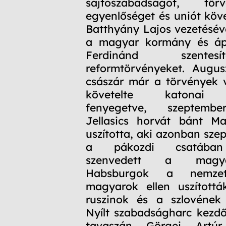
sajtószabadságot, tör
egyenlőséget és uniót követ
Batthyány Lajos vezetésév
a magyar kormány és ápri
Ferdinánd szente
reformtörvényeket. Augus
császár már a törvények 
követelte katonai 
fenyegetve, szeptemb
Jellasics horvát bánt Ma
uszította, aki azonban sze
a pákozdi csatában
szenvedett a magya
Habsburgok a nemzet
magyarok ellen uszítottá
ruszinok és a szlovének 
Nyílt szabadságharc kezdő
tavaszán Görgei Artúr 