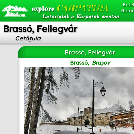
Erdél
CARPATHIA
explore
Romá
Látnivalók a Kárpátok mentén
Brassó, Fellegvár
Cetăţuia
Brassó, Fellegvár
Brassó,
Brașov