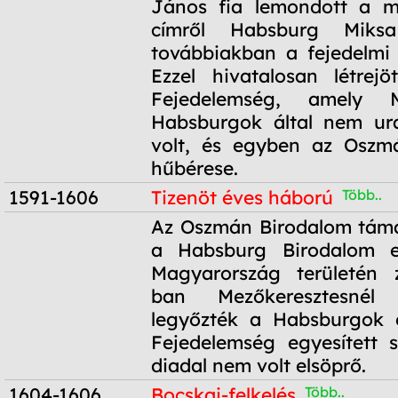
János fia lemondott a ma
címről Habsburg Miks
továbbiakban a fejedelmi c
Ezzel hivatalosan létrejö
Fejedelemség, amely M
Habsburgok által nem ural
volt, és egyben az Oszm
hűbérese.
1591-1606
Tizenöt éves háború
Több..
1591-1606
Az Oszmán Birodalom táma
a Habsburg Birodalom e
Magyarország területén z
ban Mezőkeresztesnél
legyőzték a Habsburgok é
Fejedelemség egyesített 
diadal nem volt elsöprő.
1604-1606
Bocskai-felkelés
Több..