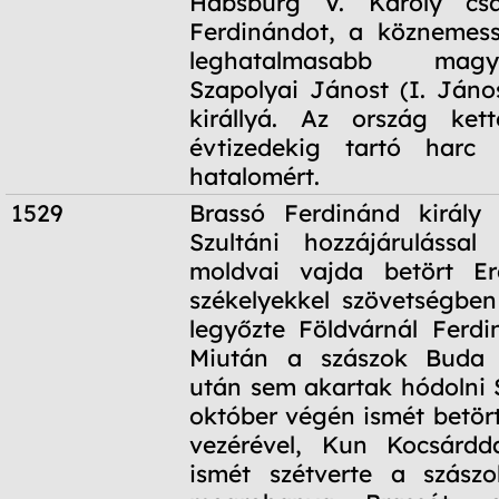
Habsburg V. Károly csá
Ferdinándot, a köznemess
leghatalmasabb mag
Szapolyai Jánost (I. János
királlyá. Az ország kett
évtizedekig tartó harc
hatalomért.
1529
Brassó Ferdinánd király o
Szultáni hozzájárulással
moldvai vajda betört E
székelyekkel szövetségben
legyőzte Földvárnál Ferdi
Miután a szászok Buda 
után sem akartak hódolni 
október végén ismét betört
vezérével, Kun Kocsárdda
ismét szétverte a szászo