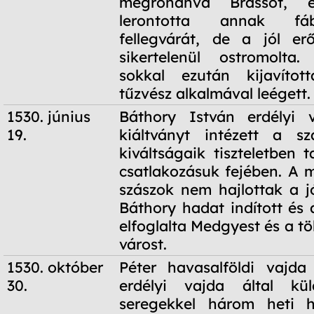
megrohanva Brassót, el
lerontotta annak fáb
fellegvárát, de a jól erő
sikertelenül ostromolta
sokkal ezután kijavíto
tűzvész alkalmával leégett.
1530. június
Báthory István erdélyi 
19.
kiáltványt intézett a sz
kiváltságaik tiszteletben t
csatlakozásuk fejében. A 
szászok nem hajlottak a jó
Báthory hadat indított és
elfoglalta Medgyest és a t
várost.
1530. október
Péter havasalföldi vajda
30.
erdélyi vajda által kül
seregekkel három heti 