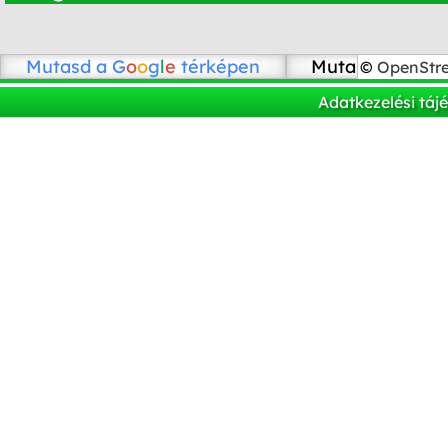
Mutasd a
G
o
o
g
l
e
térképen
Mutasd az Ope
©
OpenStr
Adatkezelési táj