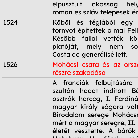
elpusztult lakosság he
román és szláv telepesek ér
1524
Kőből és téglából egy 
tornyot építettek a mai Fel
Később fallal vették k
platóját, mely nem so
Castaldo generálisé lett.
1526
Mohácsi csata és az orsz
részre szakadása
1526
A franciák felbujtására
szultán hadat indított B
osztrák herceg, I. Ferdiná
magyar király sógora vol
Birodalom serege Mohácsn
mért a magyar seregre, II. L
életét vesztette. A báró