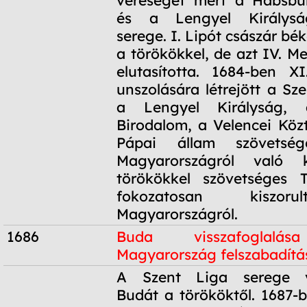
és a Lengyel Királyság
serege. I. Lipót császár bék
a törökökkel, de azt IV. M
elutasította. 1684-ben X
unszolására létrejött a Sz
a Lengyel Királyság,
Birodalom, a Velencei Köz
Pápai állam szövetsé
Magyarországról való k
törökökkel szövetséges 
fokozatosan kiszor
Magyarországról.
1686
Buda visszafoglalá
Magyarország felszabadítá
1686
A Szent Liga serege vi
Budát a törököktől. 1687-b