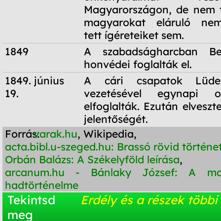
Magyarországon, de nem te
magyarokat eláruló nem
tett ígéreteiket sem.
1849
A szabadságharcban B
honvédei foglalták el.
1849. június
A cári csapatok Lüde
19.
vezetésével egynapi 
elfoglalták. Ezután elveszt
jelentőségét.
Forrás:
varak.hu
, Wikipedia,
acta.bibl.u-szeged.hu: Brassó rövid történe
Orbán Balázs: A Székelyföld leírása
,
arcanum.hu - Bánlaky József: A m
hadtörténelme
Tekintsd
Erdély és a részek többi
meg