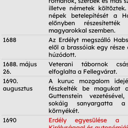
románok, szerbek és más sz
illetve németek költöztek
népek betelepítését a H
előnyben részesítették 
magyarokkal szemben.
1688
Az Erdélyt megszálló Hab
elől a brassóiak egy része
húzódott.
1688. május
Veterani tábornok csás
26.
elfoglalta a Fellegvárat.
1690.
A kuruc mozgalom idejé
augusztus
fészkelték be magukat 
Guttenstein vezetésével
sokáig sanyargatta a
környékét.
1690
Erdély egyesülése a 
Királysággal és autonómiá