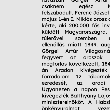
csaknem egész Mag
felszabadult. Ferenc József
május 1-én I. Miklós orosz 
kérte, aki 200.000 fős inv
küldött Magyarországra
túlerővel szemben elle
ellenállás miatt 1849. au
Görgei Artúr Világosná
fegyvert az oroszok e
megtorlás következett, 184
án Aradon kivégezté
forradalom 12 táborn
ezredesét, az aradi 
Ugyanezen a napon Pest
kivégezték Batthyány Lajo
miniszterelnököt. A Habs
önkényuralmat ve