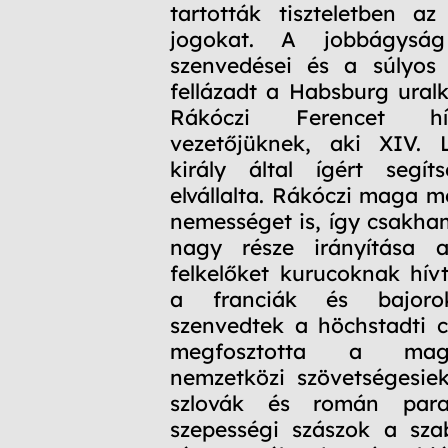
tartották tiszteletben a
jogokat. A jobbágysá
szenvedései és a súlyos 
fellázadt a Habsburg uralk
Rákóczi Ferencet h
vezetőjüknek, aki XIV. L
király által ígért segít
elvállalta. Rákóczi maga mel
nemességet is, így csakha
nagy része irányítása a
felkelőket kurucoknak hív
a franciák és bajoro
szenvedtek a höchstadti 
megfosztotta a mag
nemzetközi szövetségesiekt
szlovák és román par
szepességi szászok a sza