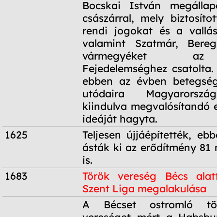
1606. június
Bocskai István megállap
23.
császárral, mely biztosít
rendi jogokat és a vallá
valamint Szatmár, Bere
vármegyéket az
Fejedelemséghez csatolta
ebben az évben betegség
utódaira Magyarorszá
kiindulva megvalósítandó 
ideáját hagyta.
1625
Teljesen újjáépítették, eb
ásták ki az erődítmény 81 
is.
1683
Török vereség Bécs ala
Szent Liga megalakulása
1683
A Bécset ostromló tö
vereséget mért a Habsbu