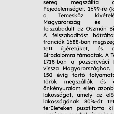
sereg megszállta a
Fejedelemséget. 1699-re (k
a Temesköz kivétel
Magyarország és Ho
felszabadult az Oszmán Bi
A felszabadítást hátrált
franciák 1688-ban megsze
tett ígéretüket, és 
Birodalomra támadtak. A 
1718-ban a pozsareváci 
vissza Magyarországhoz.
150 évig tartó folyama
török megszállók és 
önkényuralom ellen azon
lakosságot, amely az elő
lakosságának 80%-át te
területeken pusztította k