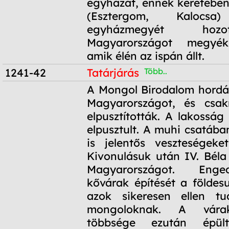
egyházat, ennek keretében
(Esztergom, Kaloc
egyházmegyét hozo
Magyarországot megyékr
amik élén az ispán állt.
1241-42
Tatárjárás
Több..
1241-42
A Mongol Birodalom hordái
Magyarországot, és csak
elpusztították. A lakosság
elpusztult. A muhi csatáb
is jelentős veszteségeke
Kivonulásuk után IV. Béla 
Magyarországot. Enge
kővárak építését a földes
azok sikeresen ellen tu
mongoloknak. A vára
többsége ezután épü