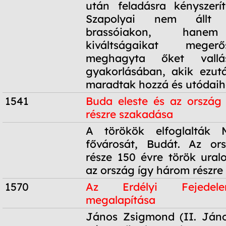
után feladásra kényszerít
Szapolyai nem állt
brassóiakon, hanem
kiváltságaikat meger
meghagyta őket vallá
gyakorlásában, akik ezut
maradtak hozzá és utódaih
1541
Buda eleste és az ország
részre szakadása
1541
A törökök elfoglalták 
fővárosát, Budát. Az or
része 150 évre török uralo
az ország így három részre
1570
Az Erdélyi Fejedele
megalapítása
1570
János Zsigmond (II. Jáno