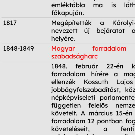
emléktábla ma is lát
főkapuján.
1817
Megépítették a Károlyi
nevezett új bejáratot 
helyére.
1848-1849
Magyar forradalo
szabadságharc
1848-1849
1848. február 22-én ki
forradalom hírére a magy
ellenzék Kossuth Lajos
jobbágyfelszabadítást, köz
népképviseleti parlament
független felelős nemz
követelt. A március 15-én 
forradalom 12 pontban fo
követeléseit, a fent