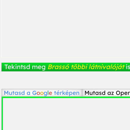
Tekintsd meg
Brassó többi látnivalóját
is
Mutasd a
G
o
o
g
l
e
térképen
Mutasd az Ope