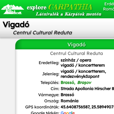
Erdél
CARPATHIA
explore
Romá
Látnivalók a Kárpátok mentén
Vigadó
Centrul Cultural Reduta
Vigadó
Centrul Cultural Reduta
Whitepixels
, CC0, via Wikimedia Commons
színház / opera
Eredetileg:
vigadó / koncertterem
vigadó / koncertterem,
Jelenleg:
rendezvényközpont
Település:
Brassó,
Brașov
Cím:
Strada Apollonia Hirscher 8
Vármegye:
Brassó
Ország:
Románia
GPS koordináták:
45.6408756587, 25.5894907
Google térkép:
G
o
o
g
l
e