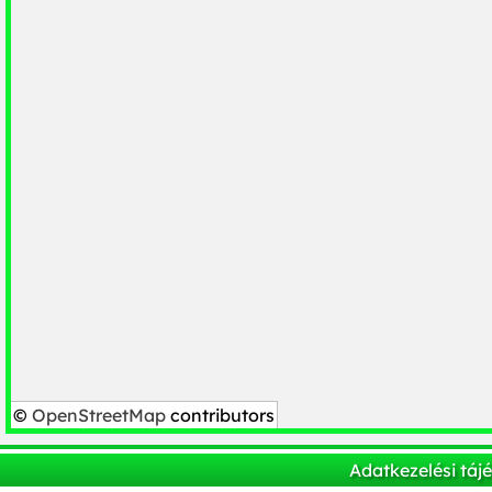
©
OpenStreetMap
contributors
Adatkezelési táj