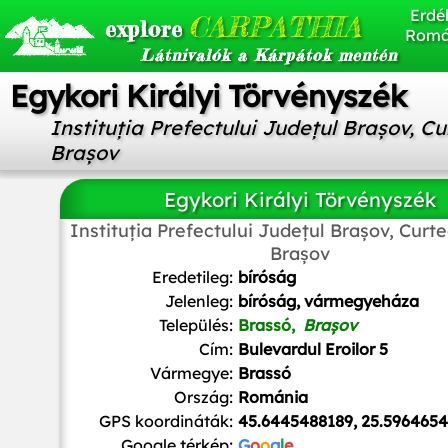
Erdél
CARPATHIA
explore
Romá
Látnivalók a Kárpátok mentén
Egykori Királyi Törvényszék
Instituția Prefectului Județul Brașov, C
Brașov
Egykori Királyi Törvényszék
Instituția Prefectului Județul Brașov, Curt
Brașov
Whitepixels
, CC0, via Wikimedia Commons
Eredetileg:
bíróság
Jelenleg:
bíróság, vármegyeháza
Település:
Brassó,
Brașov
Cím:
Bulevardul Eroilor 5
Vármegye:
Brassó
Ország:
Románia
GPS koordináták:
45.6445488189, 25.596465
Google térkép:
G
o
o
g
l
e