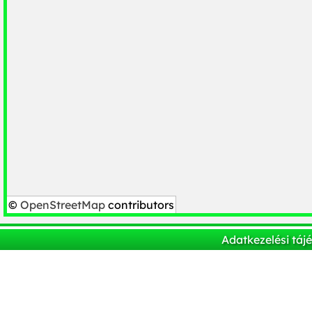
©
OpenStreetMap
contributors
Adatkezelési táj