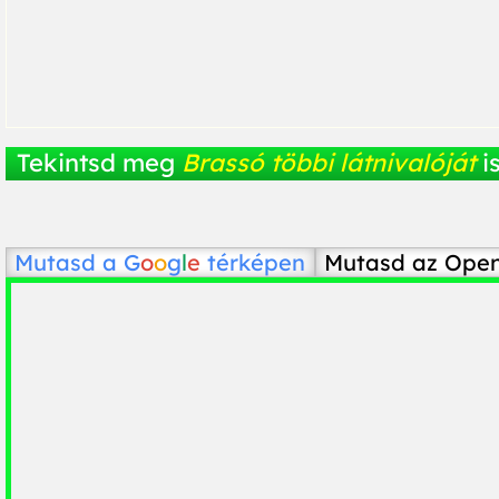
Tekintsd meg
Brassó többi látnivalóját
is
Mutasd a
G
o
o
g
l
e
térképen
Mutasd az Ope