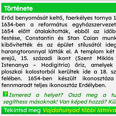
Története
Erőd benyomását keltő, faerkélyes tornya 1
1634-ben a református egyházszervezeth
1654 előtt átalakították, ebből az időb
festése, Constantin és Stan Caian munk
kibővítették és az épület stílusától ide
harangtoronnyal látták el. A templom ké
erejű, 15. századi ikont (Szent Mikló
Istenanya – Hodigitria) őriz, amelyek 
ploszkai kolostorból kerültek ide a 18. 
felében. 1654-ben készült ikonosztáz
fennmaradt teljes ikonosztáz Erdélyben.
?
Ismered a helyet? Oszd meg a tu
segíthess másoknak! Van képed hozzá? Küld
Tekintsd meg
Vajdahunyad többi látniva