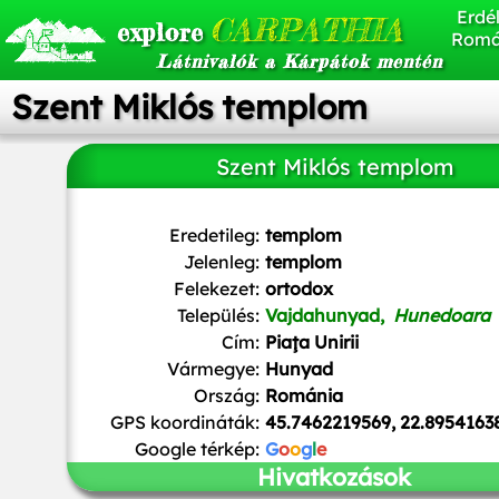
Erdél
CARPATHIA
explore
Romá
Látnivalók a Kárpátok mentén
Szent Miklós templom
Szent Miklós templom
Țetcu Mircea Rareș
,
CC BY-SA 4.0
, via Wikimedia Com
Eredetileg:
templom
Jelenleg:
templom
Felekezet:
ortodox
Település:
Vajdahunyad,
Hunedoara
Cím:
Piaţa Unirii
Vármegye:
Hunyad
Ország:
Románia
GPS koordináták:
45.7462219569, 22.8954163
Google térkép:
G
o
o
g
l
e
Hivatkozások