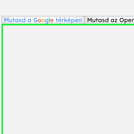
Mutasd a
G
o
o
g
l
e
térképen
Mutasd az Ope