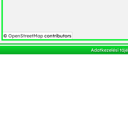
©
OpenStreetMap
contributors
Adatkezelési táj